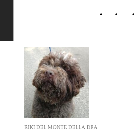
Home
Nutella
Selezione del Lagotto
Page
del
Romagnolo
monte
della
dea
RIKI DEL MONTE DELLA DEA